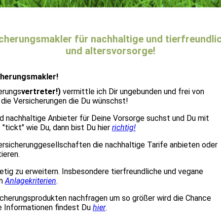
icherungsmakler für nachhaltige und tierfreundli
und altersvorsorge!
icherungsmakler!
herungs
vertreter!)
vermittle ich Dir ungebunden und frei von
die Versicherungen die Du wünschst!
nd nachhaltige Anbieter für Deine Vorsorge suchst und Du mit
"tickt" wie Du, dann bist Du hier
richtig!
Versicherunggesellschaften die nachhaltige Tarife anbieten oder
ieren.
 stetig zu erweitern. Insbesondere tierfreundliche und vegane
ch
Anlagekriterien
.
cherungsprodukten nachfragen um so größer wird die Chance
he Informationen findest Du
hier
.